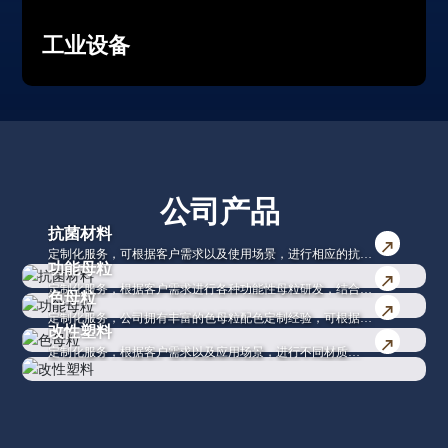
工业设备
公司产品​
抗菌材料
定制化服务，可根据客户需求以及使用场景，进行相应的抗菌
功能母粒
材料的推荐。针对食品级、长效性、透明性的抗菌以及抗菌防
定制化服务，根据客户需求进行各种功能性母粒研发，结合功
霉材料，拥有深度研究。拥有不同材质
色母粒
能与着色一体化，并提供相应的技术支持。针对可用于熔喷PP
（PP/PE/PS/ABS/PET/PC等材料）的抗菌母粒，同时具有自主
定制化服务，公司拥有丰富的色母粒配色定制经验，可根据不
的驻极母粒；可提高PP柔软度和断裂伸长率的PP增柔母粒；
知识产权的高效环保型缓释型抗菌母粒，可满足客户需求。
改性塑料
同的材质PP/PE/PS/ABS等研制出适合使用的各类色母粒，并
增加制品光学性能，消除灯珠光斑、眩光的效果的光扩散母
定制化服务，根据客户需求以及应用场景，进行不同材质
提供相应的技术支持。在注塑产品、食品包装膜、软管、农
粒；用于户外塑料制品，提高产品耐候性的耐候母粒等功能性
（PP、ABS、PC/ABS、PMMA等）产品开发，可对基础原材
膜、塑料瓶、汽车内饰、管材、汽车外饰、高端家电、挤出片
母粒，具有丰富研发经验。
料进行力学性能、耐热性能、阻燃性能、耐候性能、免喷涂性
材、日化用品包装、人造草坪、遮阳网、电线电缆等方面经验
能、着色等一至多种性能的改性以及结合，满足客户实际使用
非常丰富。
需求。